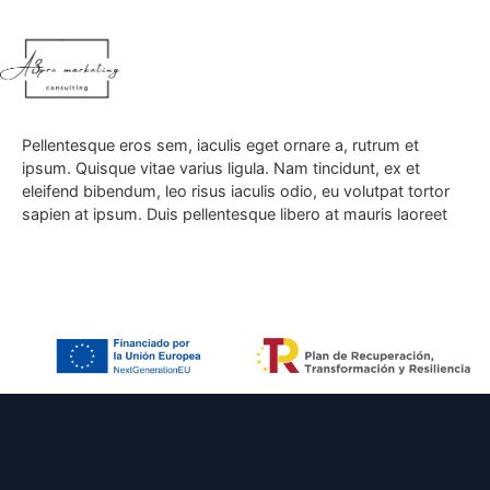
contenido
A
¿Trabajáis con empresas de
todos los tamaños?
Lorem ipsum dolor sit amet, consectetur adipiscing elit.
Integer in quam malesuada, auctor felis et, convallis leo.
Pellentesque eros sem, iaculis eget ornare a, rutrum et
ipsum. Quisque vitae varius ligula. Nam tincidunt, ex et
eleifend bibendum, leo risus iaculis odio, eu volutpat tortor
sapien at ipsum. Duis pellentesque libero at mauris laoreet