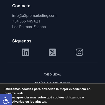
Contacto
info@a3promarketing.com
+34 655 445 621
Las Palmas, España
Síguenos
AVISO LEGAL
POLÍTICA DE PRIVACIDAD
Utilizamos cookies para ofrecerte la mejor experiencia en
POLÍTICA DE COOKIES
nuestra web.
Abrir barra de herramientas
Puedes aprender más sobre qué cookies utilizamos o
© 2025 A3PRO Marketing. Todos los derechos
desactivarlas en los
ajustes
.
reservados.