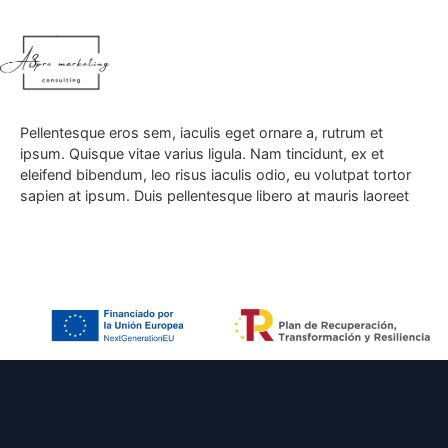
contenido
A
¿Cuánto tiempo toma ver
resultados?
Lorem ipsum dolor sit amet, consectetur adipiscing elit.
Integer in quam malesuada, auctor felis et, convallis leo.
Pellentesque eros sem, iaculis eget ornare a, rutrum et
ipsum. Quisque vitae varius ligula. Nam tincidunt, ex et
eleifend bibendum, leo risus iaculis odio, eu volutpat tortor
sapien at ipsum. Duis pellentesque libero at mauris laoreet